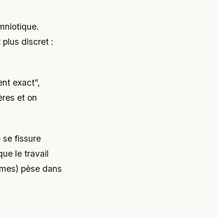
mniotique.
 plus discret :
ent exact”,
ères et on
 se fissure
ue le travail
tômes) pèse dans