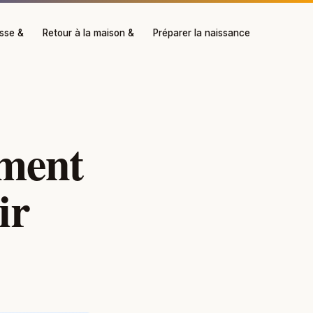
esse &
Retour à la maison &
Préparer la naissance
mment
ir