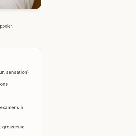
ppeler.
ur, sensation)
ions
é
t examens à
et grossesse