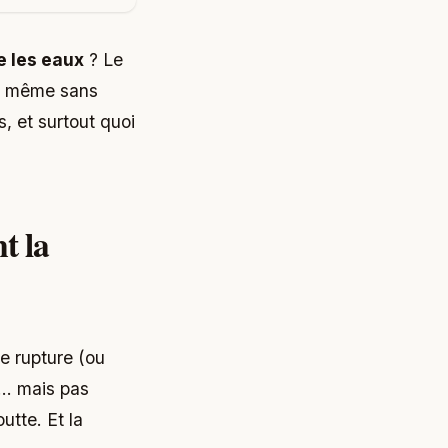
e les eaux
? Le
e, même sans
, et surtout quoi
t la
e rupture (ou
l… mais pas
utte. Et la