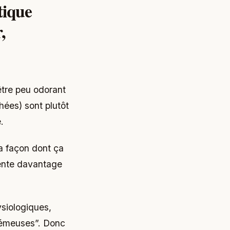
tique
,
être peu odorant
hées) sont plutôt
.
a façon dont ça
iente davantage
ysiologiques,
crémeuses”. Donc