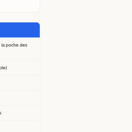
e la poche des
ble)
s